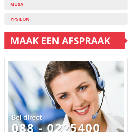
MUSA
YPSILON
MAAK EEN AFSPRAAK
Bel direct
088 - 0225400