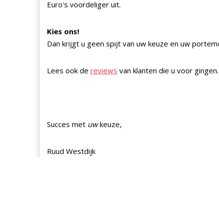
Euro's voordeliger uit.
Kies ons!
Dan krijgt u geen spijt van uw keuze en uw portemo
Lees ook de
reviews
van klanten die u voor gingen.
Succes met
uw
keuze,
Ruud Westdijk
Ons kantooradres:
NieuweVoorruit.nl
Escudostraat 30
2991 XV BARENDRECHT