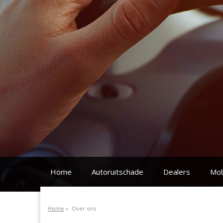
Home
Autoruitschade
Dealers
Mob
Home
»
Over ons