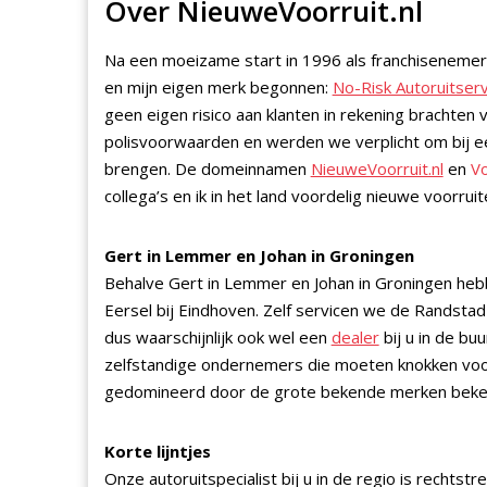
Over NieuweVoorruit.nl
Na een moeizame start in 1996 als franchisenemer bi
en mijn eigen merk begonnen:
No-Risk Autoruitserv
geen eigen risico aan klanten in rekening brachten
polisvoorwaarden en werden we verplicht om bij een
brengen. De domeinnamen
NieuweVoorruit.nl
en
Vo
collega’s en ik in het land voordelig nieuwe voorrui
Gert in Lemmer en Johan in Groningen
Behalve Gert in Lemmer en Johan in Groningen hebbe
Eersel bij Eindhoven. Zelf servicen we de Randstad
dus waarschijnlijk ook wel een
dealer
bij u in de bu
zelfstandige ondernemers die moeten knokken voor
gedomineerd door de grote bekende merken bekend
Korte lijntjes
Onze autoruitspecialist bij u in de regio is rechts