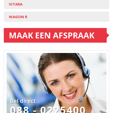
VITARA
WAGON R
MAAK EEN AFSPRAAK
Bel direct
088 - 0225400