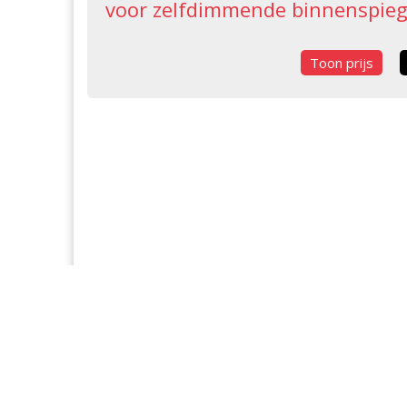
voor zelfdimmende binnenspieg
Toon prijs
CONTACT
KLAN
Vestigin
088-0225400