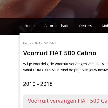
Home
Autoruitschade
Dealers
Mob
Home
»
FIAT
»
500 Cabrio
Voorruit FIAT 500 Cabrio
Wil je voordelig de voorruit vervangen van je FIA
vanaf EURO 314 All-in. Vind de prijs van jouw nieu
2010 - 2018
Voorruit vervangen FIAT 500 Ca