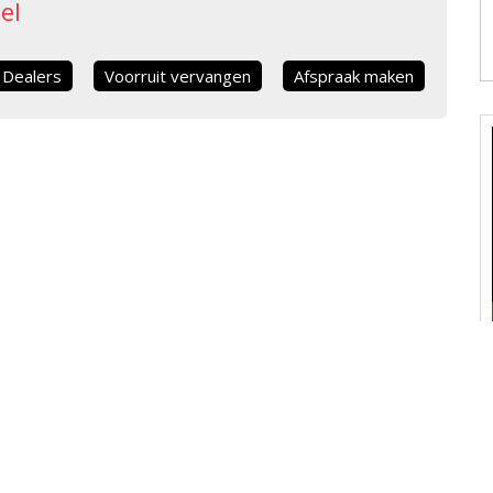
el
Dealers
Voorruit vervangen
Afspraak maken
TENSERVICE
ONZE MERKEN
gen