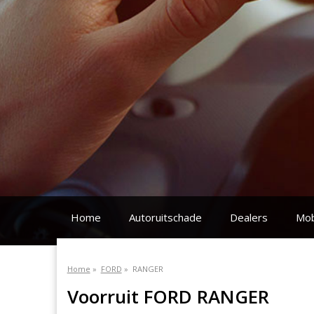
Home
Autoruitschade
Dealers
Mob
Home
»
FORD
»
RANGER
Voorruit FORD RANGER