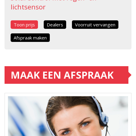
lichtsensor
Toon prijs
Dealers
Voorruit vervangen
Afspraak maken
MAAK EEN AFSPRAAK